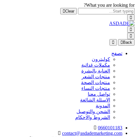
What you are looking for?
Clear
Back
تصفح
كوليترون
مكملات غدائية
العناية بالبشرة
منتجات الشعر
منتجات الصحة
منتجات النساء
تواصل معنا
الاسئلة الشائعة
المدونة
الشحن والتوصيل
الشروط والاحكام
0660101183
contact@asdademarketing.com