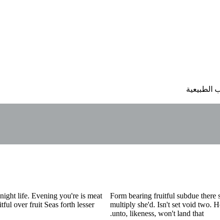
 الطبيعية
night life. Evening you're is meat
Form bearing fruitful subdue there sh
tful over fruit Seas forth lesser
multiply she'd. Isn't set void two.
unto, likeness, won't land that.