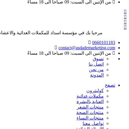
من الإتنين الى السبت: 09 صباحا الى 18 مساءً
مرحبا بك في مؤسسة اسداد للمكملات الغدائية والاعشاب
0660101183
contact@asdademarketing.com
من الإتنين الى السبت: 09 صباحا الى 18 مساءً
تسوق
اتصل بنا
من نحن
المدونة
تصفح
كوليترون
مكملات غدائية
العناية بالبشرة
منتجات الشعر
منتجات الصحة
منتجات النساء
تواصل معنا
الاسئلة الشائعة