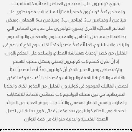
يحتوي كوليترون على العديد من العناصر الغذائية كالفيتامينات
والمعادن يُعدُّ كوليترون مَصدراً مُمتازاً للفيتامينات؛ فهو يحتوي على
فيتامين أ، وفيتامين ب2، فيتامين ب3، وفيتامين ب6. المعادن وبعض
العناصر الغذائيّة الأخرى: يَحتوي كوليترون على عددٍ من المعادن التي
يحتاجها الجسم، مثل: النُحاس، والمغنيسيوم، والمنغنيز، والبوتاسيوم،
والزنك، والسيلينيوم، كما أنّه يُعدُّ مصدراً جيّداً للكالسيوم الذي يُساهم في
التقليل من خطر الإصابة بهشاشة العظام، ويُساعد على التحكم بالوزن؛
إذ إنّ تناول كبسولات كوليترون يُغطي يسهل عملية الهضم
والإمتصاص ومن الجدير بالذكر أنّ كولترون يُعدُّ أيضاً مصدراً غنيّاً
بالألياف، والبكثرية النافعة والبروتنات ومُضادات الأكسدة وكما يُمكن
لحمض الغاليك الموجود في كوليترون التقليل من الجذور الحُرة، والخلايا
السرطانية، في حين تَمتلك البولفينولات خصائص مُضادةً للالتهابات
والغازات وتهييج الجهاز الهضمي والتشنجات وتوفر العديد من الفوائد
الصحية وفي الختام كوليترون يعد مكمل غذائي قوي بعالية التي تجعل
الصحة النفسية والبدنية متوازنة في قمة التوازن