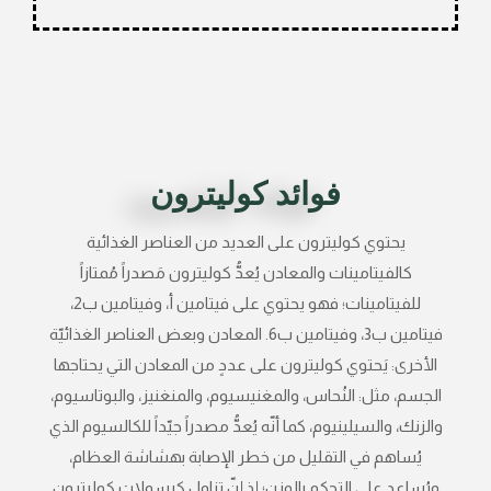
فوائد كوليترون
يحتوي كوليترون على العديد من العناصر الغذائية
كالفيتامينات والمعادن يُعدُّ كوليترون مَصدراً مُمتازاً
للفيتامينات؛ فهو يحتوي على فيتامين أ، وفيتامين ب2،
فيتامين ب3، وفيتامين ب6. المعادن وبعض العناصر الغذائيّة
الأخرى: يَحتوي كوليترون على عددٍ من المعادن التي يحتاجها
الجسم، مثل: النُحاس، والمغنيسيوم، والمنغنيز، والبوتاسيوم،
والزنك، والسيلينيوم، كما أنّه يُعدُّ مصدراً جيّداً للكالسيوم الذي
يُساهم في التقليل من خطر الإصابة بهشاشة العظام،
ويُساعد على التحكم بالوزن؛ إذ إنّ تناول كبسولات كوليترون