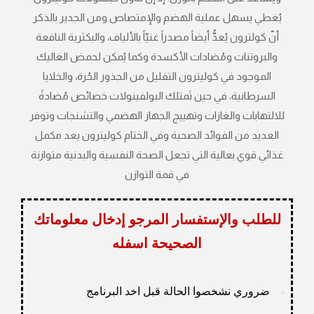
يُغطي يسهل عملية الهضم والإمتصاص ومن الجدير بالذكر
أنّ كولترون يُعدُّ أيضاً مصدراً غنيّاً بالألياف، والبكثرية النافعة
والبروتنات ومُضادات الأكسدة وكما يُمكن لحمض الغاليك
الموجود في كوليترون التقليل من الجذور الحُرة، والخلايا
السرطانية، في حين تَمتلك البولفينولات خصائص مُضادةً
للالتهابات والغازات وتهييج الجهاز الهضمي والتشنجات وتوفر
العديد من الفوائد الصحية وفي الختام كوليترون يعد مكمل
غذائي قوي بعالية التي تجعل الصحة النفسية والبدنية متوازنة
في قمة التوازن
للطلب والإستفسار المرجو إدخال معلوماتك
الصحيحة اسفله
ضروري نشخصوا الحالة قبل اخد البرنامج